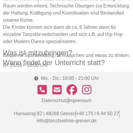
Raum werden erlernt. Technische Übungen zur Entwicklung
der Haltung, Kräftigung und Koordination sind Bestandteil
unserer Kurse.
Die Kinder können sich dann ab ca. 8 Jahren dann für
einzelne Tanzstile entscheiden und sich z.B. auf Hip Hop
oder Modern Dance spezialisieren.
Was ist mitzubringen?
Bequeme Sportkleidung, Schläppchen und etwas zu trinken.
Wann findet der Unterricht statt?
Di. 15:00 – 16:00 Uhr
Mo. - Do.: 16:00 - 21:00 Uhr
Datenschutz
Impressum
Hansaring 82 | 48268 Greven
+49 175 / 6 94 50 27
info@tanzbuehne-greven.de