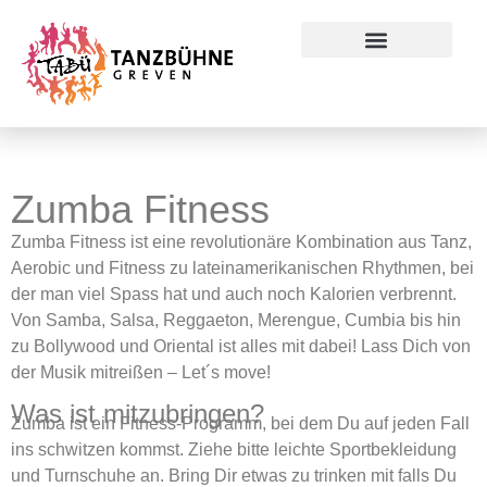
Preise & Konditionen
Zumba Fitness
Zumba Fitness ist eine revolutionäre Kombination aus Tanz,
Aerobic und Fitness zu lateinamerikanischen Rhythmen, bei
der man viel Spass hat und auch noch Kalorien verbrennt.
Von Samba, Salsa, Reggaeton, Merengue, Cumbia bis hin
zu Bollywood und Oriental ist alles mit dabei! Lass Dich von
der Musik mitreißen – Let´s move!
Was ist mitzubringen?
Zumba ist ein Fitness-Programm, bei dem Du auf jeden Fall
ins schwitzen kommst. Ziehe bitte leichte Sportbekleidung
und Turnschuhe an. Bring Dir etwas zu trinken mit falls Du