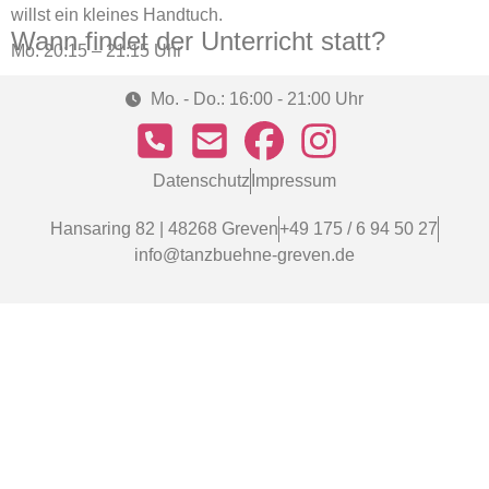
willst ein kleines Handtuch.
Wann findet der Unterricht statt?
Mo. 20:15 – 21:15 Uhr
Mo. - Do.: 16:00 - 21:00 Uhr
Datenschutz
Impressum
Hansaring 82 | 48268 Greven
+49 175 / 6 94 50 27
info@tanzbuehne-greven.de